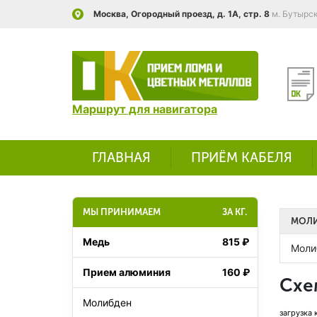
Москва, Огородный проезд, д. 1А, стр. 8
м. Бутырс
Маршрут для навигатора
ГЛАВНАЯ
ПРИЁМ КАБЕЛЯ
МЫ ПРИНИМАЕМ
ЗА КГ.
МОЛ
Медь
815 ₽
Моли
Прием алюминия
160 ₽
Схе
Молибден
загрузка 